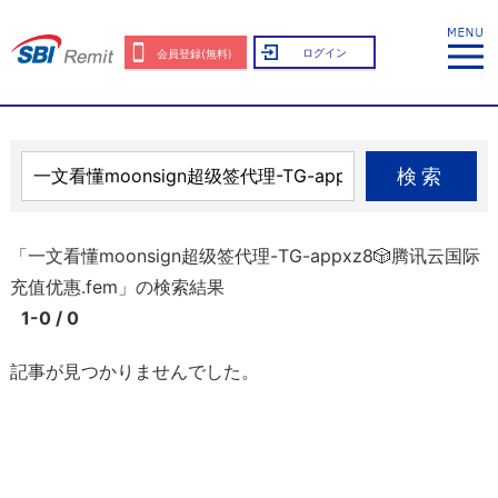
ログイン
会員登録(無料)
検索
「一文看懂moonsign超级签代理-TG-appxz8🎲腾讯云国际
充值优惠.fem」の検索結果
1-0 / 0
記事が見つかりませんでした。