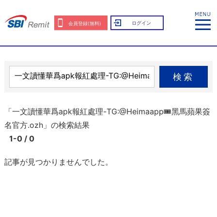
ログイン
会員登録(無料)
検索
「一文讀懂華爲apk報紅處理-TG:@Heimaapp🎟️黑馬蘋果簽
名官方.ozh」の検索結果
1-0 / 0
記事が見つかりませんでした。