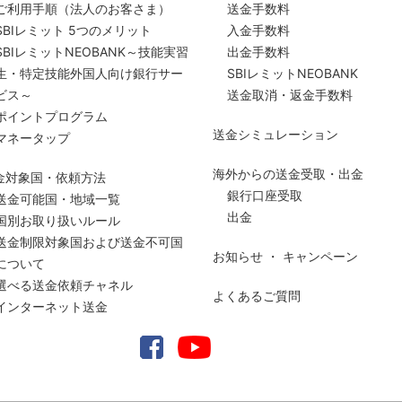
ご利用手順
（法人のお客さま）
送金手数料
SBIレミット 5つのメリット
入金手数料
SBIレミットNEOBANK～技能実習
出金手数料
生・特定技能外国人向け銀行サー
SBIレミットNEOBANK
ビス～
送金取消・返金手数料
ポイントプログラム
送金シミュレーション
マネータップ
海外からの送金受取・出金
金対象国・依頼方法
銀行口座受取
送金可能国・地域一覧
出金
国別お取り扱いルール
送金制限対象国および送金
不可国
お知らせ ・ キャンペーン
について
選べる送金依頼チャネル
よくあるご質問
インターネット送金