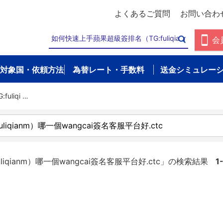
よくあるご質問
お問い合わ
会
対象国・依頼方法
為替レート・手数料
送金シミュレー
liqi …
qianm）哪一個wangcai簽名客服平台好.ctc」の検索結果
1-