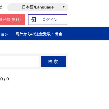
せ
日本語/Language
員登録(無料)
ログイン
海外からの送金受取・出金
ション
検索
0 / 0