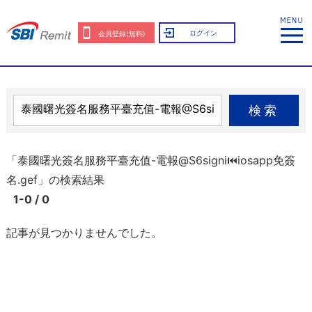
ログイン
会員登録(無料)
検索
「泰國曙光簽名服務平臺充值-電報@S6signi⏮️iosapp免簽
名.gef」の検索結果
1-0 / 0
記事が見つかりませんでした。