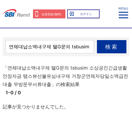
ログイン
会員登録(無料)
検索
「연체대납소액내구제 탤G문의 tsbusim 소상공인긴급생활
안정자금 탬스뷰선불유심내구제 거창군연체자당일소액급전
대출 무방문무서류대출」の検索結果
1-0 / 0
記事が見つかりませんでした。