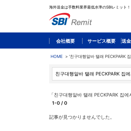
海外送金は手数料業界最低水準のSBIレミット！
会社概要
サービス概要
送金
HOME
>
'친구대행알바 탤래 PECKPARK 
「친구대행알바 탤래 PECKPARK
1-0 / 0
記事が見つかりませんでした。