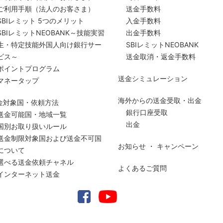
ご利用手順
（法人のお客さま）
送金手数料
SBIレミット 5つのメリット
入金手数料
SBIレミットNEOBANK～技能実習
出金手数料
生・特定技能外国人向け銀行サー
SBIレミットNEOBANK
ビス～
送金取消・返金手数料
ポイントプログラム
送金シミュレーション
マネータップ
海外からの送金受取・出金
金対象国・依頼方法
銀行口座受取
送金可能国・地域一覧
出金
国別お取り扱いルール
送金制限対象国および送金
不可国
お知らせ ・ キャンペーン
について
選べる送金依頼チャネル
よくあるご質問
インターネット送金