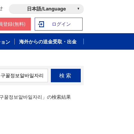
せ
日本語/Language
員登録(無料)
ログイン
海外からの送金受取・出金
ション
検索
대문구꿀정보알바일자리」の検索結果