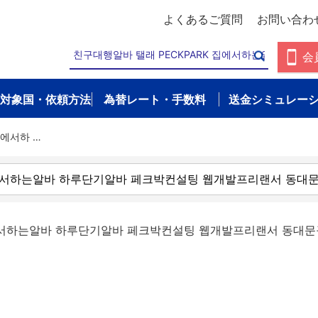
よくあるご質問
お問い合わ
会
対象国・依頼方法
為替レート・手数料
送金シミュレー
집에서하 …
 집에서하는알바 하루단기알바 페크박컨설팅 웹개발프리랜서 동