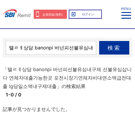
ログイン
会員登録(無料)
検索
「탤ㄹㅔ상담 banonpi 바넌피선불유심내구제 선불유심삽니
다 연체자대출가능한곳 포천시장기연체자비대면소액급전대
출 lg당일소액내구제대출」の検索結果
1-0 / 0
記事が見つかりませんでした。