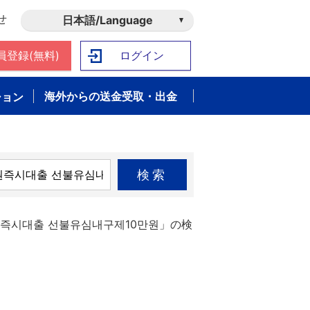
せ
日本語/Language
員登録(無料)
ログイン
海外からの送金受取・出金
ション
検索
원즉시대출 선불유심내구제10만원」の検