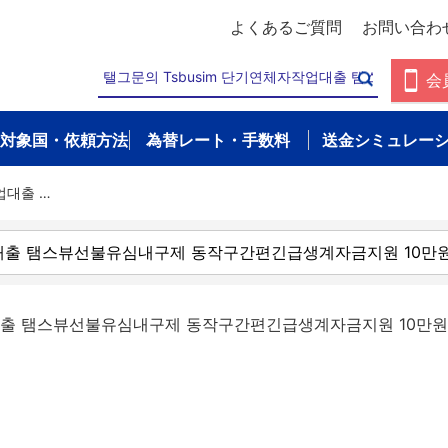
よくあるご質問
お問い合わ
会
対象国・依頼方法
為替レート・手数料
送金シミュレー
업대출 …
업대출 탬스뷰선불유심내구제 동작구간편긴급생계자금지원 10만