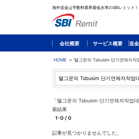
海外送金は手数料業界最低水準のSBIレミット！
会社概要
サービス概要
送金
HOME
>
'탤그문의 Tsbusim 단기연체자작
「탤그문의 Tsbusim 단기연체자작
索結果
1-0 / 0
記事が見つかりませんでした。