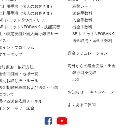
ご利用手順
（個人のお客さま）
為替レート
ご利用手順
（法人のお客さま）
送金手数料
SBIレミット 5つのメリット
入金手数料
SBIレミットNEOBANK～技能実習
出金手数料
生・特定技能外国人向け銀行サー
SBIレミットNEOBANK
ビス～
送金取消・返金手数料
ポイントプログラム
送金シミュレーション
マネータップ
海外からの送金受取・出金
金対象国・依頼方法
銀行口座受取
送金可能国・地域一覧
出金
国別お取り扱いルール
送金制限対象国および送金
不可国
お知らせ ・ キャンペーン
について
選べる送金依頼チャネル
よくあるご質問
インターネット送金