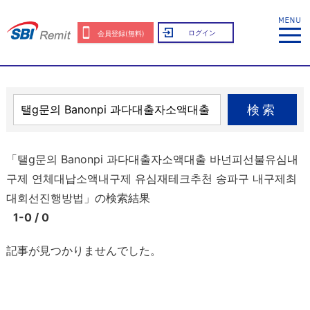
ログイン
会員登録(無料)
検索
「탤g문의 Banonpi 과다대출자소액대출 바넌피선불유심내
구제 연체대납소액내구제 유심재테크추천 송파구 내구제최
대회선진행방법」の検索結果
1-0 / 0
記事が見つかりませんでした。