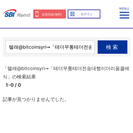
ログイン
会員登録(無料)
検索
「텔래@bitcoinsyri➙「테더무통테더전송대행이더리움클레
식」の検索結果
1-0 / 0
記事が見つかりませんでした。