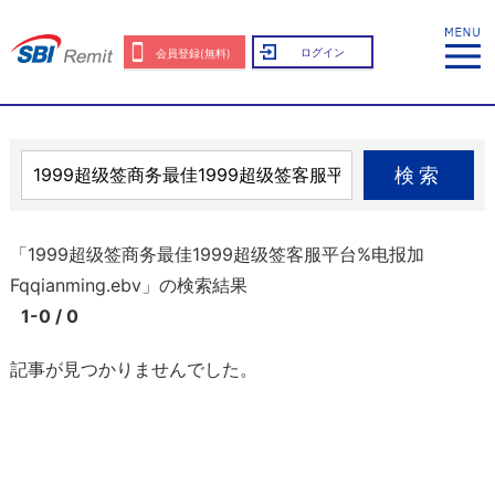
ログイン
会員登録(無料)
検索
「1999超级签商务最佳1999超级签客服平台%电报加
Fqqianming.ebv」の検索結果
1-0 / 0
記事が見つかりませんでした。