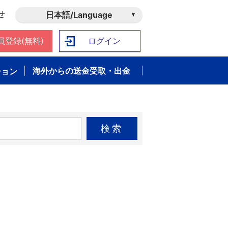
せ
日本語/Language
員登録(無料)
ログイン
海外からの送金受取・出金
ション
検索