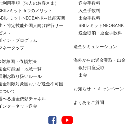
ご利用手順
（法人のお客さま）
送金手数料
SBIレミット 5つのメリット
入金手数料
SBIレミットNEOBANK～技能実習
出金手数料
生・特定技能外国人向け銀行サー
SBIレミットNEOBANK
ビス～
送金取消・返金手数料
ポイントプログラム
送金シミュレーション
マネータップ
海外からの送金受取・出金
金対象国・依頼方法
銀行口座受取
送金可能国・地域一覧
出金
国別お取り扱いルール
送金制限対象国および送金
不可国
お知らせ ・ キャンペーン
について
選べる送金依頼チャネル
よくあるご質問
インターネット送金