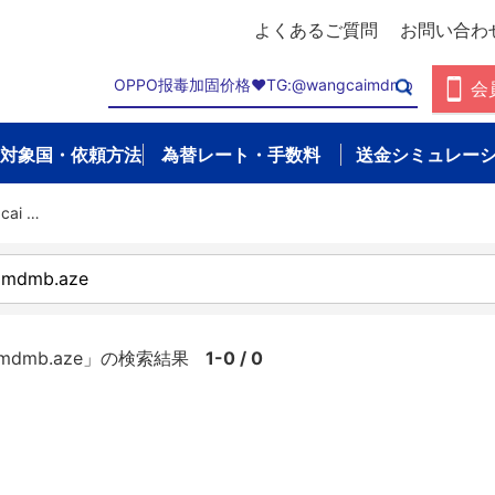
よくあるご質問
お問い合わ
会
対象国・依頼方法
為替レート・手数料
送金シミュレー
ai …
imdmb.aze」の検索結果
1-0 / 0