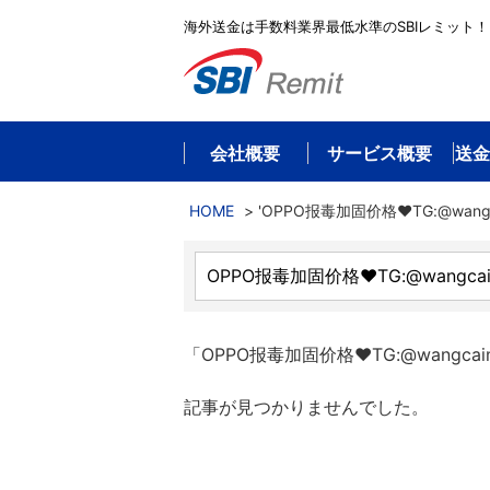
海外送金は手数料業界最低水準のSBIレミット！
会社概要
サービス概要
送金
HOME
>
'OPPO报毒加固价格❤️TG:@wangc
「OPPO报毒加固价格❤️TG:@wangca
記事が見つかりませんでした。