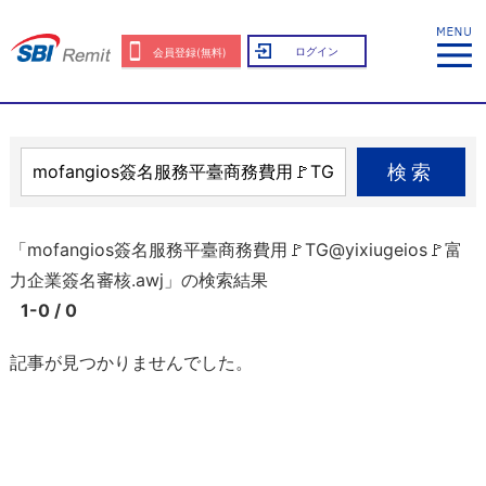
ログイン
会員登録(無料)
検索
「mofangios簽名服務平臺商務費用🚩TG@yixiugeios🚩富
力企業簽名審核.awj」の検索結果
1-0 / 0
記事が見つかりませんでした。