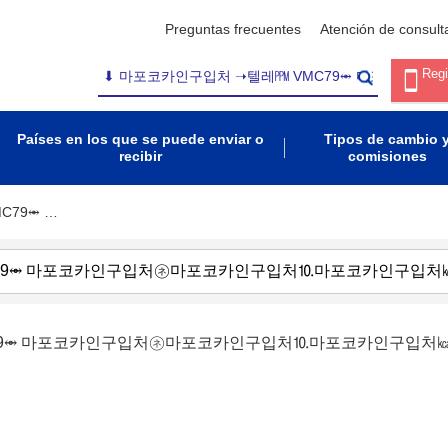
Preguntas frecuentes
Atención de consult
Regi
Países en los que se puede enviar o
Tipos de cambio 
recibir
comisiones
C79⥈ …
C79⥈ 마포코카인구입처㋧마포코카인구입처⒑마포코카인구입