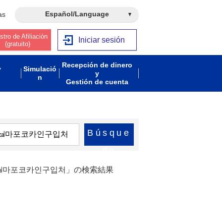
Español/Language
as
stro de Afiliación
Iniciar sesión
(gratuito)
Recepción de dinero
y
Simulació
y
n
Gestión de cuenta
Búsque
da
처㎉마포코카인구입처」の検索結果