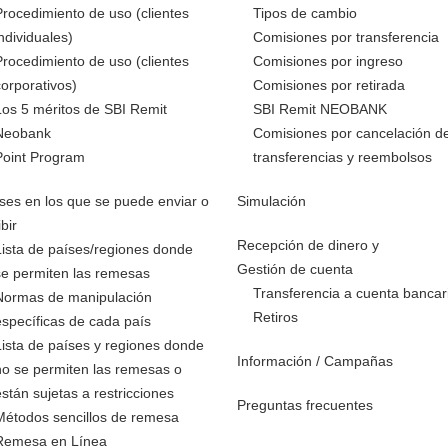
Procedimiento de uso (clientes
Tipos de cambio
individuales)
Comisiones por transferencia
Procedimiento de uso (clientes
Comisiones por ingreso
corporativos)
Comisiones por retirada
Los 5 méritos de SBI Remit
SBI Remit NEOBANK
Neobank
Comisiones por cancelación d
Point Program
transferencias y reembolsos
ses en los que se puede enviar o
Simulación
ibir
Recepción de dinero y
Lista de países/regiones donde
Gestión de cuenta
se permiten las remesas
Transferencia a cuenta bancar
Normas de manipulación
Retiros
específicas de cada país
Lista de países y regiones donde
Información / Campañas
no se permiten las remesas o
están sujetas a restricciones
Preguntas frecuentes
Métodos sencillos de remesa
Remesa en Línea