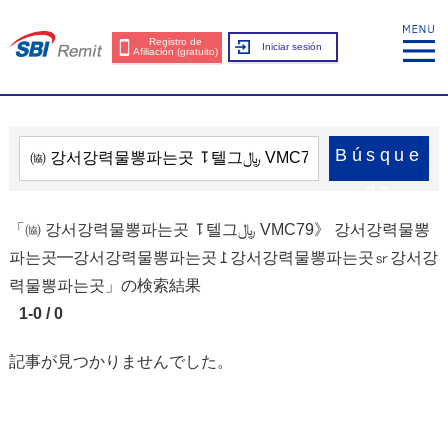
Registro de
Iniciar sesión
Afiliación (gratuito)
Búsque
da
「㈿ 강서강력물뽕파는곳 ⥝텔그﷼ VMC79》 강서강력물뽕
파는곳━강서강력물뽕파는곳⥜강서강력물뽕파는곳㏛강서강
력물뽕파는곳」の検索結果
1-0 / 0
記事が見つかりませんでした。