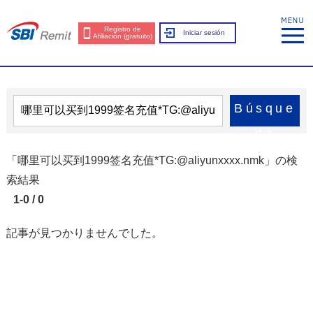
Registro de
Iniciar sesión
Afiliación (gratuito)
Búsque
da
「哪里可以买到1999签名充值*TG:@aliyunxxxx.nmk」の検
索結果
1-0 / 0
記事が見つかりませんでした。