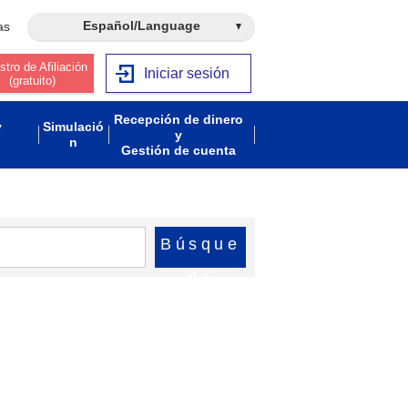
Español/Language
as
stro de Afiliación
Iniciar sesión
(gratuito)
Recepción de dinero
y
Simulació
y
n
Gestión de cuenta
Búsque
da