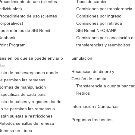
Procedimiento de uso (clientes
Tipos de cambio
individuales)
Comisiones por transferencia
Procedimiento de uso (clientes
Comisiones por ingreso
corporativos)
Comisiones por retirada
Los 5 méritos de SBI Remit
SBI Remit NEOBANK
Neobank
Comisiones por cancelación d
Point Program
transferencias y reembolsos
ses en los que se puede enviar o
Simulación
ibir
Recepción de dinero y
Lista de países/regiones donde
Gestión de cuenta
se permiten las remesas
Transferencia a cuenta bancar
Normas de manipulación
Retiros
específicas de cada país
Lista de países y regiones donde
Información / Campañas
no se permiten las remesas o
están sujetas a restricciones
Preguntas frecuentes
Métodos sencillos de remesa
Remesa en Línea