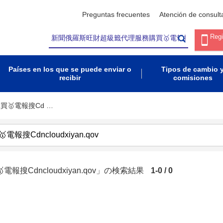
Preguntas frecuentes
Atención de consult
Regi
Países en los que se puede enviar o
Tipos de cambio 
recibir
comisiones
🥇電報搜Cd …
Cdncloudxiyan.qov」の検索結果
1-0 / 0