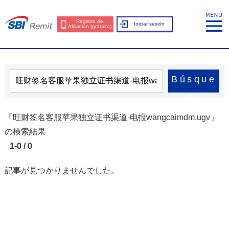
Registro de
Iniciar sesión
Afiliación (gratuito)
Búsque
da
「旺财签名客服苹果独立证书渠道-电报wangcaimdm.ugv」
の検索結果
1-0 / 0
記事が見つかりませんでした。