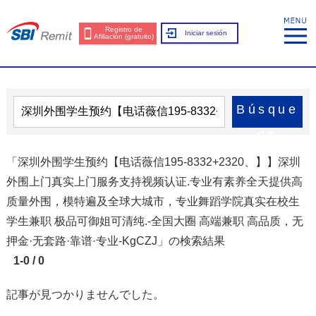
Registro de
Iniciar sesión
Afiliación (gratuito)
Búsque
da
「深圳外围学生预约【电话薇信195-8332+2320、】】深圳
外围上门真实上门服务支持视频认证.专业有素养全天提供高
质量外围，模特遍及全球大城市，专业舞蹈学院真实在校生
学生兼职 极品可御姐可清纯.-全国大圈 高端兼职 高品质，无
押金·无套路·靠谱·专业-KgCZJ」の検索結果
1-0 / 0
記事が見つかりませんでした。