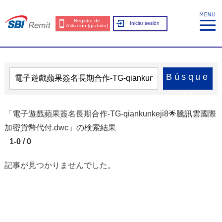
Registro de
Iniciar sesión
Afiliación (gratuito)
Búsque
da
「電子遊戲蘋果簽名長期合作-TG-qiankunkeji8🌟騰訊雲國際
加密貨幣代付.dwc」の検索結果
1-0 / 0
記事が見つかりませんでした。