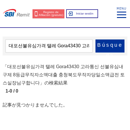
Registro de
Iniciar sesión
Afiliación (gratuito)
Búsque
da
「대포선불유심가격 탤레 Gora43430 고라통신 선불유심내
구제 8등급무직자소액대출 충청북도무작자당일소액급전 토
스실장님구합니다」の検索結果
1-0 / 0
記事が見つかりませんでした。