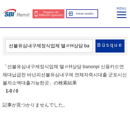
Registro de
Iniciar sesión
Afiliación (gratuito)
Búsque
da
「선불유심내구제정식업체 탤ㄹH상담 banonpi 신용카드연
체대납급전 바넌피선불유심내구제 연체자즉시대출 군포시신
불자소액대출가능한곳」の検索結果
1-0 / 0
記事が見つかりませんでした。