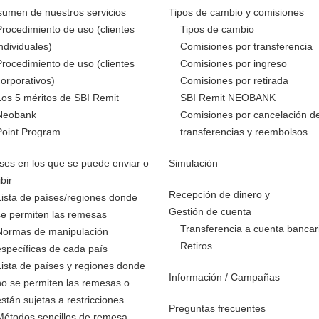
umen de nuestros servicios
Tipos de cambio y comisiones
Procedimiento de uso (clientes
Tipos de cambio
individuales)
Comisiones por transferencia
Procedimiento de uso (clientes
Comisiones por ingreso
corporativos)
Comisiones por retirada
Los 5 méritos de SBI Remit
SBI Remit NEOBANK
Neobank
Comisiones por cancelación d
Point Program
transferencias y reembolsos
ses en los que se puede enviar o
Simulación
ibir
Recepción de dinero y
Lista de países/regiones donde
Gestión de cuenta
se permiten las remesas
Transferencia a cuenta bancar
Normas de manipulación
Retiros
específicas de cada país
Lista de países y regiones donde
Información / Campañas
no se permiten las remesas o
están sujetas a restricciones
Preguntas frecuentes
Métodos sencillos de remesa