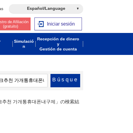
Español/Language
as
stro de Afiliación
Iniciar sesión
(gratuito)
Recepción de dinero
y
Simulació
y
n
Gestión de cuenta
Búsque
da
테크추천 가개통휴대폰내구제」の検索結