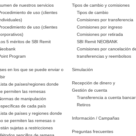
umen de nuestros servicios
Tipos de cambio y comisiones
Procedimiento de uso (clientes
Tipos de cambio
individuales)
Comisiones por transferencia
Procedimiento de uso (clientes
Comisiones por ingreso
corporativos)
Comisiones por retirada
Los 5 méritos de SBI Remit
SBI Remit NEOBANK
Neobank
Comisiones por cancelación d
Point Program
transferencias y reembolsos
ses en los que se puede enviar o
Simulación
ibir
Recepción de dinero y
Lista de países/regiones donde
Gestión de cuenta
se permiten las remesas
Transferencia a cuenta bancar
Normas de manipulación
Retiros
específicas de cada país
Lista de países y regiones donde
Información / Campañas
no se permiten las remesas o
están sujetas a restricciones
Preguntas frecuentes
Métodos sencillos de remesa