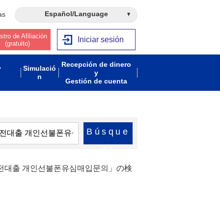
Español/Language
as
stro de Afiliación
Iniciar sesión
(gratuito)
Recepción de dinero
y
Simulació
y
n
Gestión de cuenta
Búsque
da
액급전대출 개인선불폰유심매입문의」の検