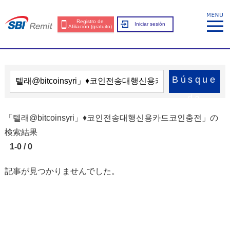
Registro de
Iniciar sesión
Afiliación (gratuito)
Búsque
da
「텔래@bitcoinsyri」♦코인전송대행신용카드코인충전」の
検索結果
1-0 / 0
記事が見つかりませんでした。