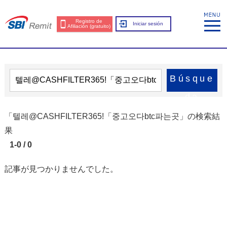
Registro de
Iniciar sesión
Afiliación (gratuito)
Búsque
da
「텔레@CASHFILTER365ǃ「중고오다btc파는곳」の検索結
果
1-0 / 0
記事が見つかりませんでした。