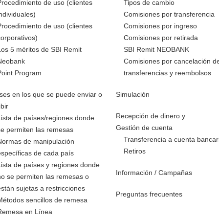
Procedimiento de uso (clientes
Tipos de cambio
individuales)
Comisiones por transferencia
Procedimiento de uso (clientes
Comisiones por ingreso
corporativos)
Comisiones por retirada
Los 5 méritos de SBI Remit
SBI Remit NEOBANK
Neobank
Comisiones por cancelación d
Point Program
transferencias y reembolsos
ses en los que se puede enviar o
Simulación
ibir
Recepción de dinero y
Lista de países/regiones donde
Gestión de cuenta
se permiten las remesas
Transferencia a cuenta bancar
Normas de manipulación
Retiros
específicas de cada país
Lista de países y regiones donde
Información / Campañas
no se permiten las remesas o
están sujetas a restricciones
Preguntas frecuentes
Métodos sencillos de remesa
Remesa en Línea