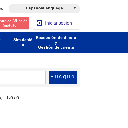
Español/Language
as
stro de Afiliación
Iniciar sesión
(gratuito)
Recepción de dinero
y
Simulació
y
n
Gestión de cuenta
Búsque
da
果
1-0 / 0