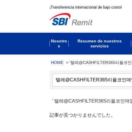
¡Transferencia internacional de bajo costo!
Nosotro
Resumen de nuestros
s
servicios
HOME
>
'텔레@CASHFILTER365리플코
「텔레@CASHFILTER365리플
記事が見つかりませんでした。