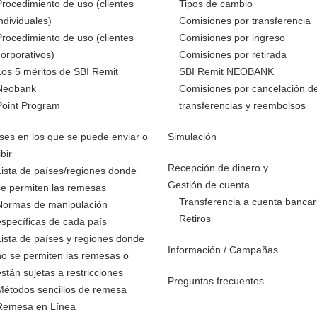
Procedimiento de uso (clientes
Tipos de cambio
individuales)
Comisiones por transferencia
Procedimiento de uso (clientes
Comisiones por ingreso
corporativos)
Comisiones por retirada
Los 5 méritos de SBI Remit
SBI Remit NEOBANK
Neobank
Comisiones por cancelación d
Point Program
transferencias y reembolsos
ses en los que se puede enviar o
Simulación
ibir
Recepción de dinero y
Lista de países/regiones donde
Gestión de cuenta
se permiten las remesas
Transferencia a cuenta bancar
Normas de manipulación
Retiros
específicas de cada país
Lista de países y regiones donde
Información / Campañas
no se permiten las remesas o
están sujetas a restricciones
Preguntas frecuentes
Métodos sencillos de remesa
Remesa en Línea