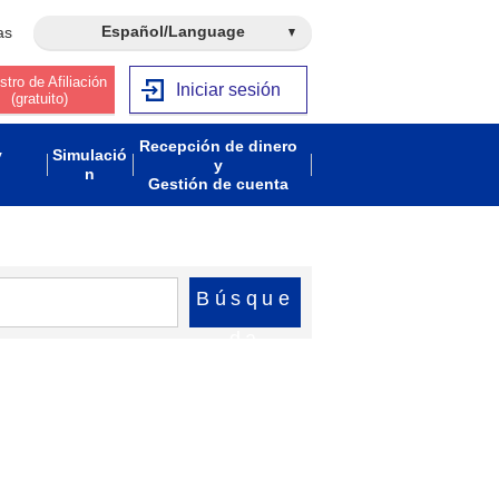
Español/Language
as
stro de Afiliación
Iniciar sesión
(gratuito)
Recepción de dinero
y
Simulació
y
n
Gestión de cuenta
Búsque
da