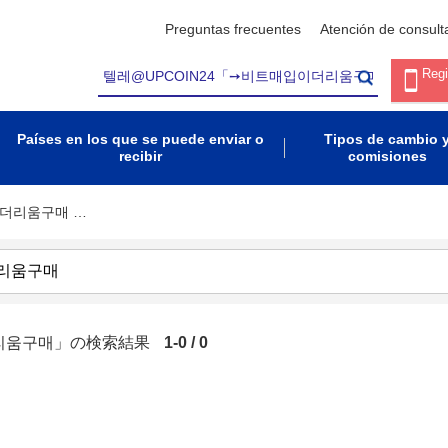
Preguntas frecuentes
Atención de consult
Regi
Países en los que se puede enviar o
Tipos de cambio 
recibir
comisiones
이더리움구매 …
더리움구매」の検索結果
1-0 / 0