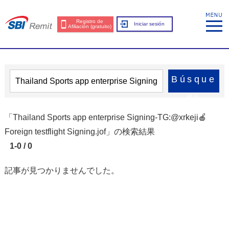
Registro de
Iniciar sesión
Afiliación (gratuito)
Búsque
da
「Thailand Sports app enterprise Signing-TG:@xrkeji🍎
Foreign testflight Signing.jof」の検索結果
1-0 / 0
記事が見つかりませんでした。