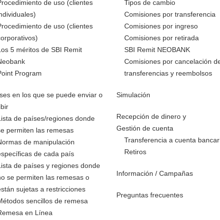
Procedimiento de uso (clientes
Tipos de cambio
individuales)
Comisiones por transferencia
Procedimiento de uso (clientes
Comisiones por ingreso
corporativos)
Comisiones por retirada
Los 5 méritos de SBI Remit
SBI Remit NEOBANK
Neobank
Comisiones por cancelación d
Point Program
transferencias y reembolsos
ses en los que se puede enviar o
Simulación
ibir
Recepción de dinero y
Lista de países/regiones donde
Gestión de cuenta
se permiten las remesas
Transferencia a cuenta bancar
Normas de manipulación
Retiros
específicas de cada país
Lista de países y regiones donde
Información / Campañas
no se permiten las remesas o
están sujetas a restricciones
Preguntas frecuentes
Métodos sencillos de remesa
Remesa en Línea