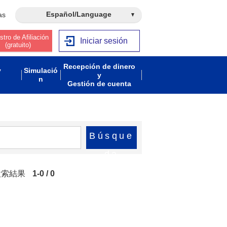
Español/Language
as
stro de Afiliación
Iniciar sesión
(gratuito)
Recepción de dinero
y
Simulació
y
n
Gestión de cuenta
Búsque
da
」の検索結果
1-0 / 0