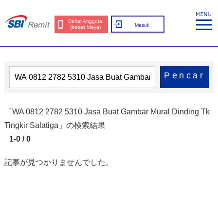
Daftar Anggota
Masuk
(bebas biaya)
Pencar
ian
「WA 0812 2782 5310 Jasa Buat Gambar Mural Dinding Tk
Tingkir Salatiga」の検索結果
1-0 / 0
記事が見つかりませんでした。