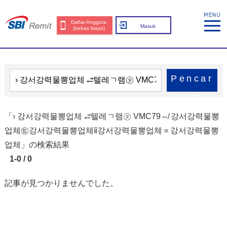
Daftar Anggota
Masuk
(bebas biaya)
Pencar
ian
「› 강서강력물뽕업체 ⥄텔레ㄱ램㋟ VMC79⇎ 강서강력물뽕
업체㊬강서강력물뽕업체ⅱ강서강력물뽕업체∝강서강력물뽕
업체」の検索結果
1-0 / 0
記事が見つかりませんでした。