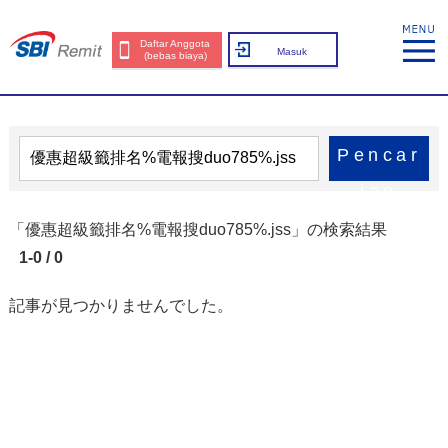
Daftar Anggota
Masuk
(bebas biaya)
Pencar
ian
「優惠超級籤排名%電報搜duo785%.jss」の検索結果
1-0 / 0
記事が見つかりませんでした。