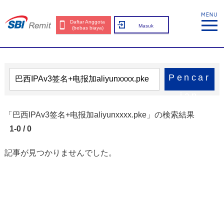
Daftar Anggota
Masuk
(bebas biaya)
Pencar
ian
「巴西IPAv3签名+电报加aliyunxxxx.pke」の検索結果
1-0 / 0
記事が見つかりませんでした。