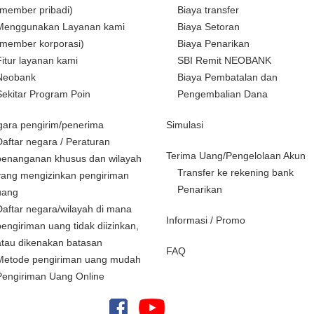
(member pribadi)
Biaya transfer
Menggunakan Layanan kami
Biaya Setoran
(member korporasi)
Biaya Penarikan
Fitur layanan kami
SBI Remit NEOBANK
Neobank
Biaya Pembatalan dan
Sekitar Program Poin
Pengembalian Dana
ara pengirim/penerima
Simulasi
Daftar negara / Peraturan
Terima Uang/Pengelolaan Akun
penanganan khusus dan wilayah
Transfer ke rekening bank
yang mengizinkan pengiriman
Penarikan
uang
Daftar negara/wilayah di mana
Informasi / Promo
pengiriman uang tidak diizinkan,
atau dikenakan batasan
FAQ
Metode pengiriman uang mudah
Pengiriman Uang Online