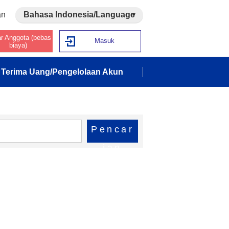
an
Bahasa Indonesia/Language
ar Anggota (bebas
Masuk
biaya)
Terima Uang/Pengelolaan Akun
Pencar
ian