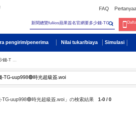
!
FAQ
Pertanya
Daft
ra pengirim/penerima
Nilai tukar/biaya
Simulasi
少錢-T …
TG-uup998🟢時光超級簽.woi」の検索結果
1-0 / 0