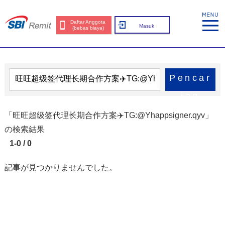
Daftar Anggota
Masuk
(bebas biaya)
Pencar
ian
「旺旺超级签代理长期合作方案✈️TG:@Yhappsigner.qyv」
の検索結果
1-0 / 0
記事が見つかりませんでした。