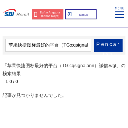
Daftar Anggota
Masuk
(bebas biaya)
Pencar
ian
「苹果快捷图标最好的平台（TG:cqsignalann）誠信.wgl」の
検索結果
1-0 / 0
記事が見つかりませんでした。