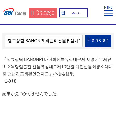
Daftar Anggota
Masuk
(bebas biaya)
Pencar
ian
「탤그상담 BANONPI 바넌피선불유심내구제 보령시무서류
초소액당일급전 선불유심내구제10만원 개인신불회생소액대
출 청년긴급생활안정자금」の検索結果
1-0 / 0
記事が見つかりませんでした。