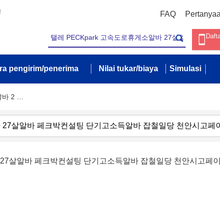
!
FAQ
Pertanya
Daft
ra pengirim/penerima
Nilai tukar/biaya
Simulasi
바 2 …
알바 27살알바 페크박컨설팅 단기고소득알바 잡철일당 천안시고