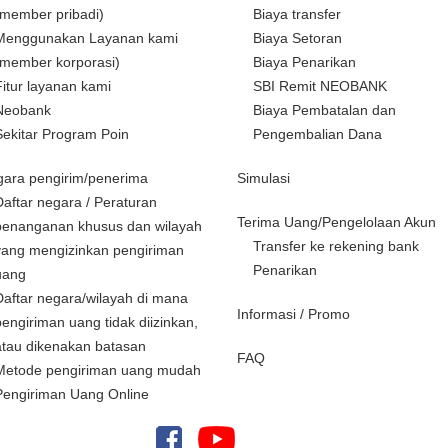
(member pribadi)
Biaya transfer
Menggunakan Layanan kami
Biaya Setoran
(member korporasi)
Biaya Penarikan
Fitur layanan kami
SBI Remit NEOBANK
Neobank
Biaya Pembatalan dan
Sekitar Program Poin
Pengembalian Dana
ara pengirim/penerima
Simulasi
Daftar negara / Peraturan
Terima Uang/Pengelolaan Akun
penanganan khusus dan wilayah
Transfer ke rekening bank
yang mengizinkan pengiriman
Penarikan
uang
Daftar negara/wilayah di mana
Informasi / Promo
pengiriman uang tidak diizinkan,
atau dikenakan batasan
FAQ
Metode pengiriman uang mudah
Pengiriman Uang Online