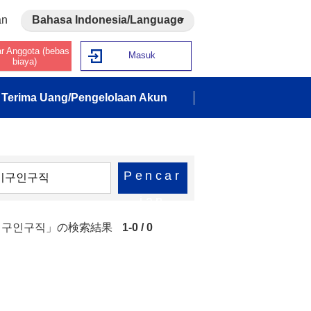
an
Bahasa Indonesia/Language
ar Anggota (bebas
Masuk
biaya)
Terima Uang/Pengelolaan Akun
Pencar
ian
페이구인구직」の検索結果
1-0 / 0