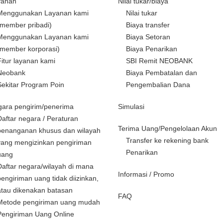
yanan
Nilai tukar/biaya
Menggunakan Layanan kami
Nilai tukar
(member pribadi)
Biaya transfer
Menggunakan Layanan kami
Biaya Setoran
(member korporasi)
Biaya Penarikan
Fitur layanan kami
SBI Remit NEOBANK
Neobank
Biaya Pembatalan dan
Sekitar Program Poin
Pengembalian Dana
ara pengirim/penerima
Simulasi
Daftar negara / Peraturan
Terima Uang/Pengelolaan Akun
penanganan khusus dan wilayah
Transfer ke rekening bank
yang mengizinkan pengiriman
Penarikan
uang
Daftar negara/wilayah di mana
Informasi / Promo
pengiriman uang tidak diizinkan,
atau dikenakan batasan
FAQ
Metode pengiriman uang mudah
Pengiriman Uang Online