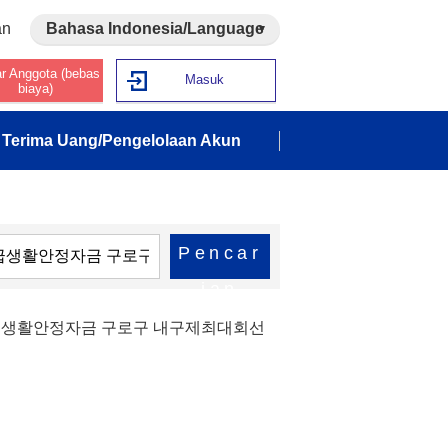
an
Bahasa Indonesia/Language
ar Anggota (bebas
Masuk
biaya)
Terima Uang/Pengelolaan Akun
Pencar
ian
급생활안정자금 구로구 내구제최대회선