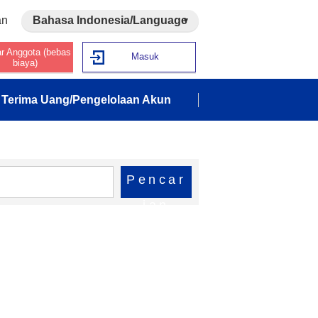
an
Bahasa Indonesia/Language
ar Anggota (bebas
Masuk
biaya)
Terima Uang/Pengelolaan Akun
Pencar
ian