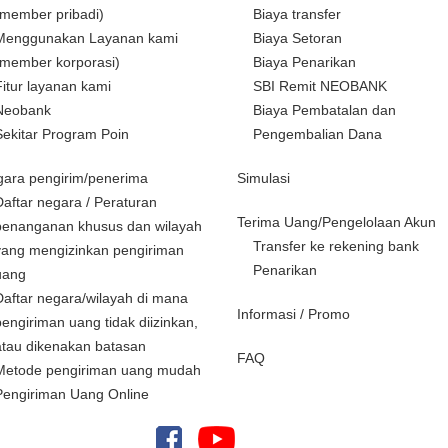
(member pribadi)
Biaya transfer
Menggunakan Layanan kami
Biaya Setoran
(member korporasi)
Biaya Penarikan
Fitur layanan kami
SBI Remit NEOBANK
Neobank
Biaya Pembatalan dan
Sekitar Program Poin
Pengembalian Dana
ara pengirim/penerima
Simulasi
Daftar negara / Peraturan
Terima Uang/Pengelolaan Akun
penanganan khusus dan wilayah
Transfer ke rekening bank
yang mengizinkan pengiriman
Penarikan
uang
Daftar negara/wilayah di mana
Informasi / Promo
pengiriman uang tidak diizinkan,
atau dikenakan batasan
FAQ
Metode pengiriman uang mudah
Pengiriman Uang Online