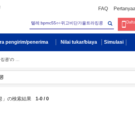
!
FAQ
Pertanya
Daft
ra pengirim/penerima
Nilai tukar/biaya
Simulasi
라킹콩'の …
킹콩」の検索結果
1-0 / 0