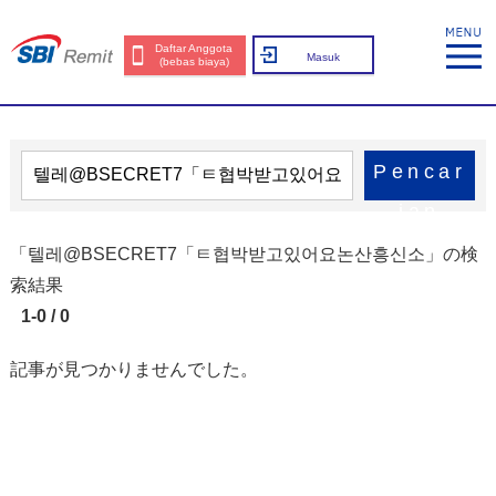
Daftar Anggota
Masuk
(bebas biaya)
Pencar
ian
「텔레@BSECRET7「ㅌ협박받고있어요논산흥신소」の検
索結果
1-0 / 0
記事が見つかりませんでした。