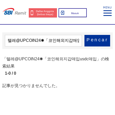
Daftar Anggota
Masuk
(bebas biaya)
Pencar
ian
「텔레@UPCOIN24✺「코인해외지갑매입usdc매입」の検
索結果
1-0 / 0
記事が見つかりませんでした。