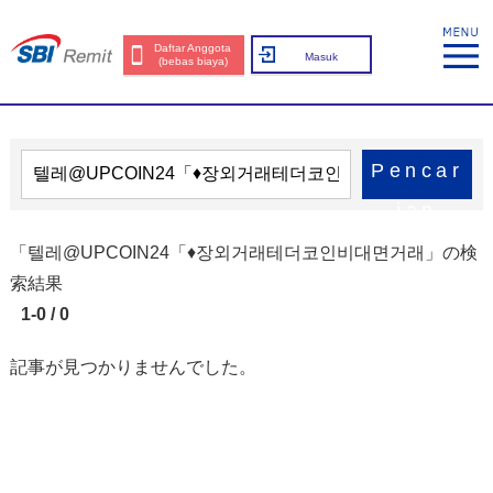
Daftar Anggota
Masuk
(bebas biaya)
Pencar
ian
「텔레@UPCOIN24「♦장외거래테더코인비대면거래」の検
索結果
1-0 / 0
記事が見つかりませんでした。