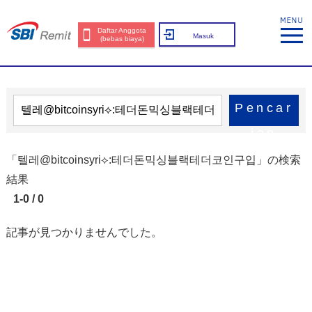
Daftar Anggota
Masuk
(bebas biaya)
Pencar
ian
「텔레@bitcoinsyri⟡:테더돈믹싱블랙테더코인구입」の検索
結果
1-0 / 0
記事が見つかりませんでした。