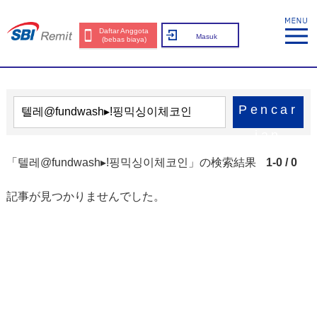
Daftar Anggota
Masuk
(bebas biaya)
Pencar
ian
「텔레@fundwash▸ǃ핑믹싱이체코인」の検索結果
1-0 / 0
記事が見つかりませんでした。