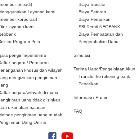
(member pribadi)
Biaya transfer
Menggunakan Layanan kami
Biaya Setoran
(member korporasi)
Biaya Penarikan
Fitur layanan kami
SBI Remit NEOBANK
Neobank
Biaya Pembatalan dan
Sekitar Program Poin
Pengembalian Dana
ara pengirim/penerima
Simulasi
Daftar negara / Peraturan
Terima Uang/Pengelolaan Akun
penanganan khusus dan wilayah
Transfer ke rekening bank
yang mengizinkan pengiriman
Penarikan
uang
Daftar negara/wilayah di mana
Informasi / Promo
pengiriman uang tidak diizinkan,
atau dikenakan batasan
FAQ
Metode pengiriman uang mudah
Pengiriman Uang Online