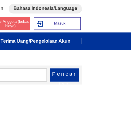
an
Bahasa Indonesia/Language
ar Anggota (bebas
Masuk
biaya)
Terima Uang/Pengelolaan Akun
Pencar
ian