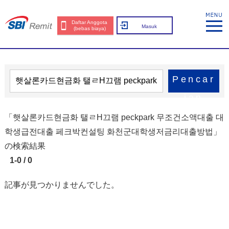
Daftar Anggota
Masuk
(bebas biaya)
Pencar
ian
「햇살론카드현금화 탤ㄹH끄램 peckpark 무조건소액대출 대
학생급전대출 페크박컨설팅 화천군대학생저금리대출방법」
の検索結果
1-0 / 0
記事が見つかりませんでした。