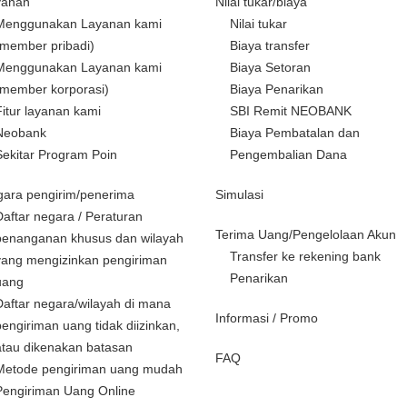
yanan
Nilai tukar/biaya
Menggunakan Layanan kami
Nilai tukar
(member pribadi)
Biaya transfer
Menggunakan Layanan kami
Biaya Setoran
(member korporasi)
Biaya Penarikan
Fitur layanan kami
SBI Remit NEOBANK
Neobank
Biaya Pembatalan dan
Sekitar Program Poin
Pengembalian Dana
ara pengirim/penerima
Simulasi
Daftar negara / Peraturan
Terima Uang/Pengelolaan Akun
penanganan khusus dan wilayah
Transfer ke rekening bank
yang mengizinkan pengiriman
Penarikan
uang
Daftar negara/wilayah di mana
Informasi / Promo
pengiriman uang tidak diizinkan,
atau dikenakan batasan
FAQ
Metode pengiriman uang mudah
Pengiriman Uang Online