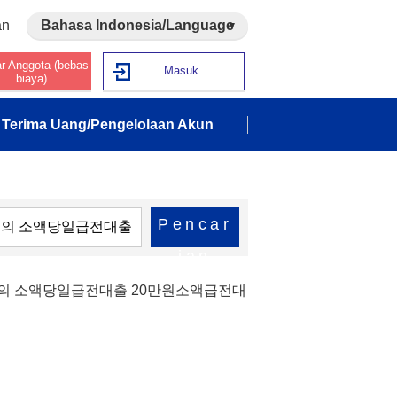
an
Bahasa Indonesia/Language
ar Anggota (bebas
Masuk
biaya)
Terima Uang/Pengelolaan Akun
Pencar
ian
입문의 소액당일급전대출 20만원소액급전대