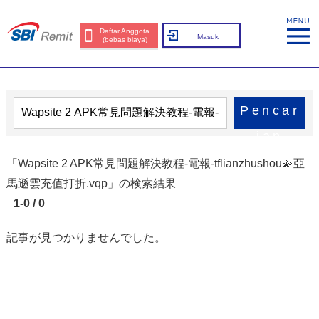
Daftar Anggota
Masuk
(bebas biaya)
Pencar
ian
「Wapsite 2 APK常見問題解決教程-電報-tflianzhushou💫亞
馬遜雲充值打折.vqp」の検索結果
1-0 / 0
記事が見つかりませんでした。